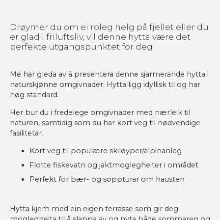
Drøymer du om ei roleg helg på fjellet eller du
er glad i friluftsliv, vil denne hytta være det
perfekte utgangspunktet for deg
Me har gleda av å presentera denne sjarmerande hytta i
naturskjønne omgivnader. Hytta ligg idyllisk til og har
høg standard.
Her bur du i fredelege omgivnader med nærleik til
naturen, samtidig som du har kort veg til nødvendige
fasilitetar.
Kort veg til populære skiløyper/alpinanleg
Flotte fiskevatn og jaktmoglegheiter i området
Perfekt for bær- og soppturar om hausten
Hytta kjem med ein eigen terrasse som gir deg
moglegheita til å slappa av og nyta både sommaren og