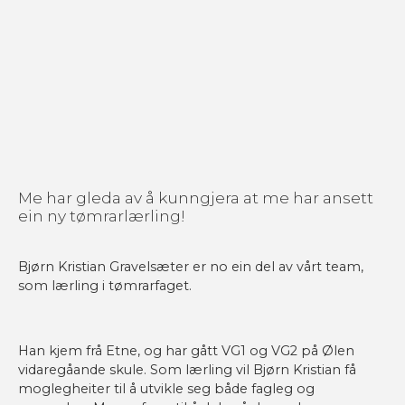
Me har gleda av å kunngjera at me har ansett
ein ny tømrarlærling!
Bjørn Kristian Gravelsæter er no ein del av vårt team,
som lærling i tømrarfaget.
Han kjem frå Etne, og har gått VG1 og VG2 på Ølen
vidaregåande skule. Som lærling vil Bjørn Kristian få
moglegheiter til å utvikle seg både fagleg og