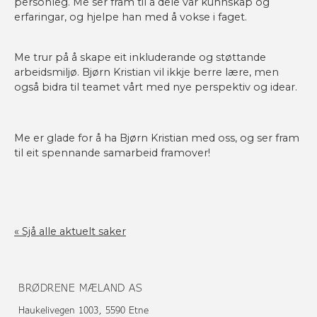
personleg. Me ser fram til å dele vår kunnskap og
erfaringar, og hjelpe han med å vokse i faget.
Me trur på å skape eit inkluderande og støttande
arbeidsmiljø. Bjørn Kristian vil ikkje berre lære, men
også bidra til teamet vårt med nye perspektiv og idear.
Me er glade for å ha Bjørn Kristian med oss, og ser fram
til eit spennande samarbeid framover!
« Sjå alle aktuelt saker
BRØDRENE MÆLAND AS
Haukelivegen 1003, 5590 Etne