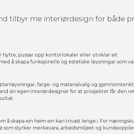
 tilbyr me interiørdesign for både p
hytte, pussar opp kontorlokaler eller utviklar eit
ed å skapa funksjonelle og estetiske løysningar som va
 planløysningar, farge- og materialvalg og gjennomtenk
nd sin egen interiørdesignar for at prosjektet får den re
sultat.
m å skapa ein heim ein kan trivast lenge i. For nærings
jø som styrker merkevara, arbeidsmiljøet og kundeopple