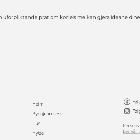
 uforpliktande prat om korleis me kan gjera ideane dine
Føl
Heim
Føl
Byggjeprosess
Hus
Personv
Les vår 
Hytte