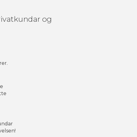
rivatkundar og
rer.
te
tte
kundar
velsen!