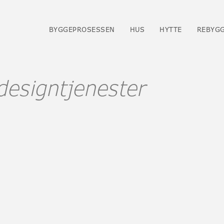
BYGGEPROSESSEN
HUS
HYTTE
REBYG
rdesigntjenester